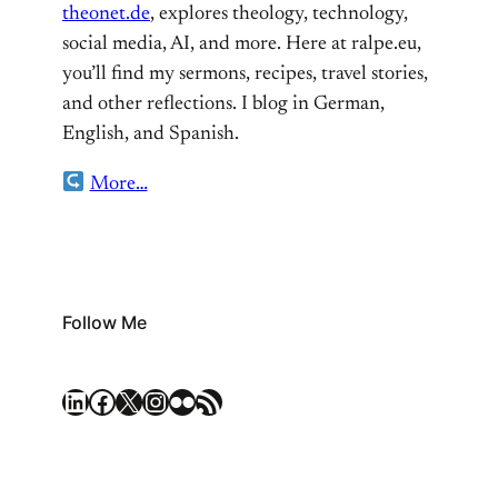
theonet.de
, explores theology, technology,
social media, AI, and more. Here at ralpe.eu,
you’ll find my sermons, recipes, travel stories,
and other reflections. I blog in German,
English, and Spanish.
More…
Follow Me
LinkedIn
Facebook
X
Instagram
Flickr
RSS Feed