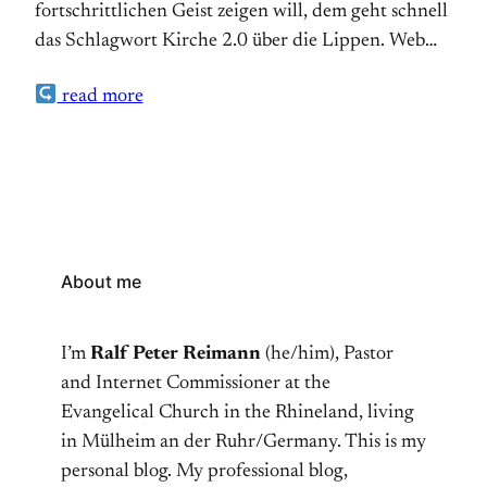
fortschrittlichen Geist zeigen will, dem geht schnell
multisite/configuration/configure-wordpress-
das Schlagwort Kirche 2.0 über die Lippen. Web
multisite/ Add SSL encryption:
2.0 – übertragen auf die Kirche. Geht das?
https://aws.amazon.com/premiumsupport/knowledge-
read more
Gedankenanstöße zum Einsatz von Social Media in
center/linux-lightsail-ssl-bitnami/
der Kirche. Ein Dossier auf nordelbien.de:
http://www.nordelbien.de/nachrichten/dossier/one.new
entry=page.dossierne.201104 (auf archive.org)
About me
I’m
Ralf Peter Reimann
(he/him), Pastor
and Internet Commissioner at the
Evangelical Church in the Rhineland, living
in Mülheim an der Ruhr/Germany. This is my
personal blog. My professional blog,