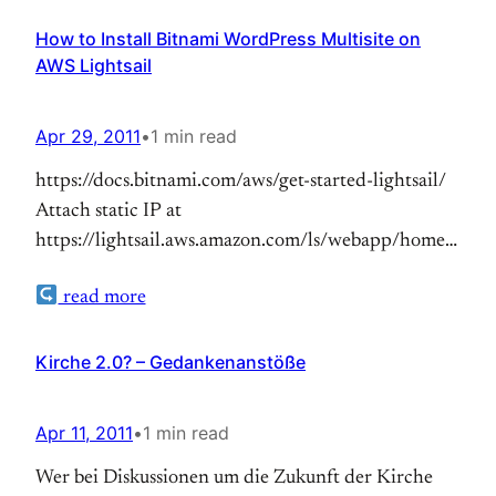
How to Install Bitnami WordPress Multisite on
AWS Lightsail
Apr 29, 2011
•
1 min read
https://docs.bitnami.com/aws/get-started-lightsail/
Attach static IP at
https://lightsail.aws.amazon.com/ls/webapp/home/netw
Login at WordPress, the user is “user”, for how to
read more
retrieve password see again:
https://docs.bitnami.com/aws/get-started-lightsail/
Update plug-ins and WordPress Create snapshot
Kirche 2.0? – Gedankenanstöße
(just to be safe) Get key at
https://lightsail.aws.amazon.com/ls/webapp/account/ke
Apr 11, 2011
•
1 min read
Configuration of WordPress:
Wer bei Diskussionen um die Zukunft der Kirche
https://docs.bitnami.com/general/apps/wordpress-