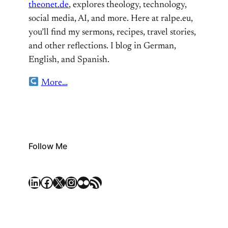
theonet.de
, explores theology, technology,
social media, AI, and more. Here at ralpe.eu,
you’ll find my sermons, recipes, travel stories,
and other reflections. I blog in German,
English, and Spanish.
More…
Follow Me
LinkedIn
Facebook
X
Instagram
Flickr
RSS Feed