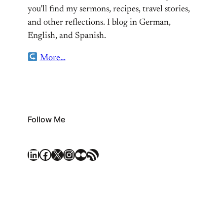
you’ll find my sermons, recipes, travel stories,
and other reflections. I blog in German,
English, and Spanish.
More…
Follow Me
LinkedIn
Facebook
X
Instagram
Flickr
RSS Feed