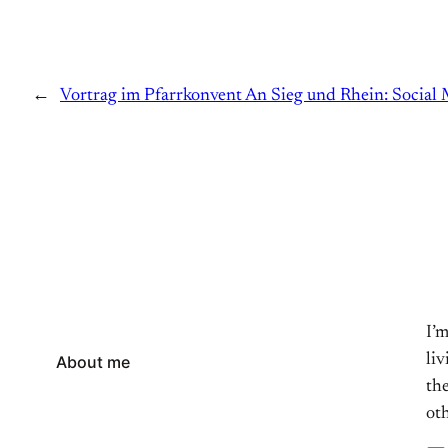
←
Vortrag im Pfarrkonvent An Sieg und Rhein: Social
I’
li
About me
the
oth