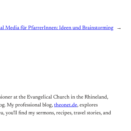
ial Media für PfarrerInnen: Ideen und Brainstorming
→
ioner at the Evangelical Church in the Rhineland,
og. My professional blog,
theonet.de
, explores
, you’ll find my sermons, recipes, travel stories, and