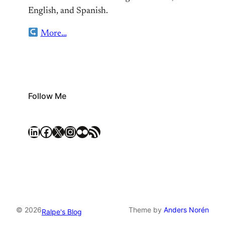
English, and Spanish.
More…
Follow Me
LinkedIn
Facebook
X
Instagram
Flickr
RSS Feed
© 2026
Theme by
Anders Norén
Ralpe's Blog