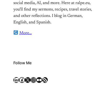
social media, AI, and more. Here at ralpe.eu,
you’ll find my sermons, recipes, travel stories,
and other reflections. I blog in German,
English, and Spanish.
More…
Follow Me
LinkedIn
Facebook
X
Instagram
Flickr
RSS Feed