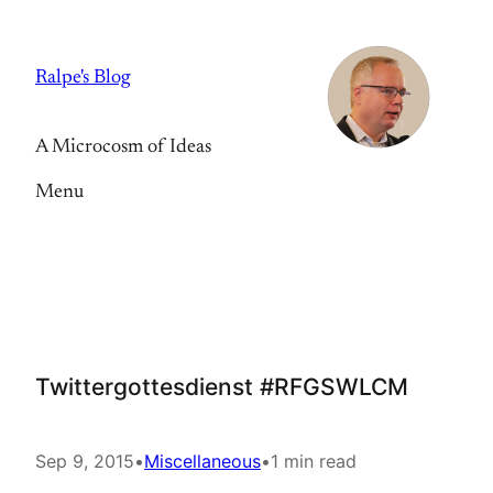
Skip
to
Ralpe's Blog
content
A Microcosm of Ideas
Menu
Twittergottesdienst #RFGSWLCM
Sep 9, 2015
•
Miscellaneous
•
1 min read