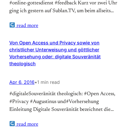
#online-gottesdienst #feedback Kurz vor zwei Uhr
ging ich gestern auf Sublan.TV, um beim allseits
angekündigten interaktiven Gottesdienst dabei zu
read more
sein. In meinem Firefox-Browser klickte ich auf
„Wie funktiert es” und erhielt eine Fehlermeldung,
ich wechselte zu Chrome, und der Stream startete,
Von Open Access und Privacy sowie von
christlicher Unterweisung und göttlicher
ich sah ein Studio, Moderatoren, eine Band und
Vorhersehung oder: digitale Souveränität
Menschen,…
theologisch
Apr 6, 2016
•
1 min read
#digitaleSouveränität theologisch: #Open Access,
#Privacy #Augustinus und#Vorhersehung
Einleitung Digitale Souveränität bezeichnet die
Möglichkeit eines Menschen, digitale Medien
read more
souveränselbstbestimmt zu nutzen, sie erweitert so