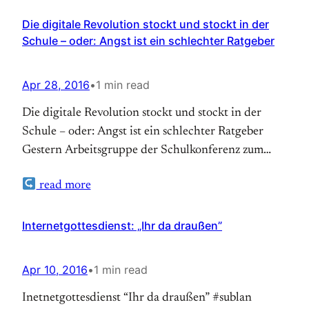
Die digitale Revolution stockt und stockt in der
Schule – oder: Angst ist ein schlechter Ratgeber
Apr 28, 2016
•
1 min read
Die digitale Revolution stockt und stockt in der
Schule – oder: Angst ist ein schlechter Ratgeber
Gestern Arbeitsgruppe der Schulkonferenz zum
Thema Handynutzung in der Schule, heute bei
read more
Diskussion zum Thema „My Digital Revolution“ des
Deutsch- Amerikanischen Institutes in Freiburg.
Deutschland und Amerika – zwei unterschiedliche
Internetgottesdienst: „Ihr da draußen”
Welten in der Digitalisierung. Apple, Facebook,
Google, Microsoft – alles…
Apr 10, 2016
•
1 min read
Inetnetgottesdienst “Ihr da draußen” #sublan