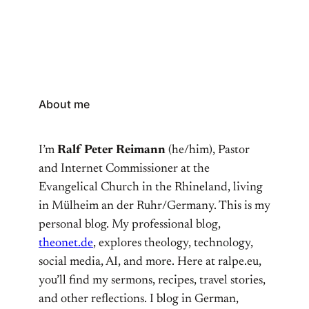
den Begriffes der Medienkompetenz. Neben
individuellen Voraussetzungen sind aber auch
entsprechende Rahmenbedingungen notwendig,
um souveränes Handeln in digitalen Medien
ermöglichen, dazu gehören die Bereitstellung
entsprechender Produkten und… Auf Theonet.de
About me
lesen
I’m
Ralf Peter Reimann
(he/him), Pastor
and Internet Commissioner at the
Evangelical Church in the Rhineland, living
in Mülheim an der Ruhr/Germany. This is my
personal blog. My professional blog,
theonet.de
, explores theology, technology,
social media, AI, and more. Here at ralpe.eu,
you’ll find my sermons, recipes, travel stories,
and other reflections. I blog in German,