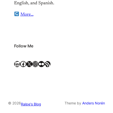
English, and Spanish.
More…
Follow Me
LinkedIn
Facebook
X
Instagram
Flickr
RSS Feed
© 2026
Theme by
Anders Norén
Ralpe's Blog