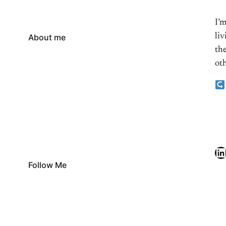
I’
li
About me
the
oth
LinkedIn
Follow Me