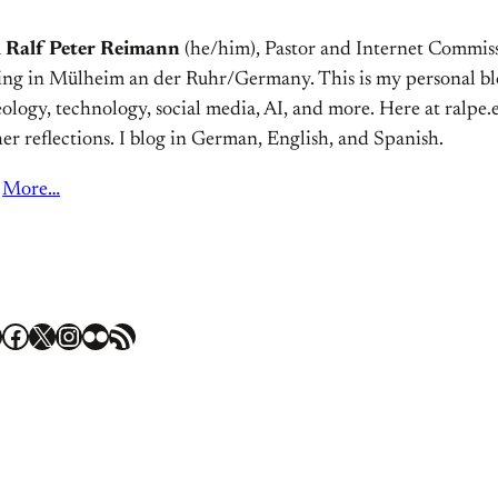
m
Ralf Peter Reimann
(he/him), Pastor and Internet Commiss
ving in Mülheim an der Ruhr/Germany. This is my personal bl
ology, technology, social media, AI, and more. Here at ralpe.eu
er reflections. I blog in German, English, and Spanish.
More…
Facebook
X
Instagram
Flickr
RSS Feed