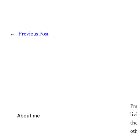
←
Previous Post
I’
li
About me
the
oth