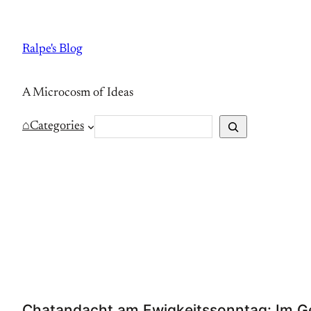
Skip
to
Ralpe's Blog
content
A Microcosm of Ideas
S
⌂
Categories
e
a
r
c
h
Chatandacht am Ewigkeitssonntag: Im G