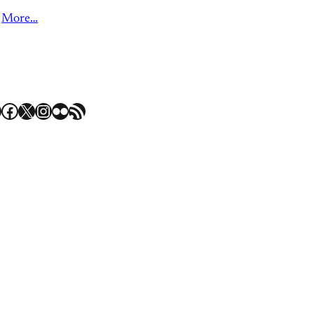
More…
Facebook
X
Instagram
Flickr
RSS Feed