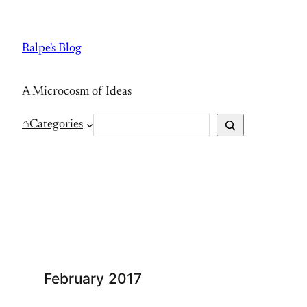
Skip
to
Ralpe's Blog
content
A Microcosm of Ideas
S
⌂
Categories
e
a
r
c
h
February 2017