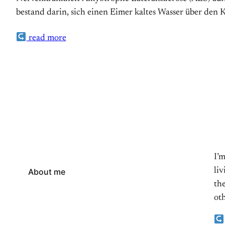
bestand darin, sich einen Eimer kaltes Wasser über den
read more
I’
li
About me
the
oth