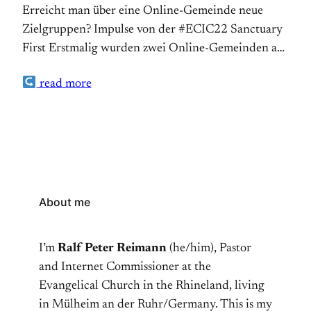
Erreicht man über eine Online-Gemeinde neue
Zielgruppen? Impulse von der #ECIC22 Sanctuary
First Erstmalig wurden zwei Online-Gemeinden auf
der Konferenz vorgestellt, die sich als offizielle
read more
Gemeinden ihrer Kirche verstehen. www.i-
church.org ist eine Online-Gemeinde des
anglikanischen Bistums Oxford. i-church ist als
Kommunität aufgebaut und wendet die
benediktinischen Mönchsregeln für den Aufbau der
Gemeinde an.Gegenüber der im Internet häufig…
About me
I’m
Ralf Peter Reimann
(he/him), Pastor
and Internet Commissioner at the
Evangelical Church in the Rhineland, living
in Mülheim an der Ruhr/Germany. This is my