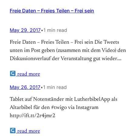
Freie Daten – Freies Teilen – Frei sein
May 29, 2017
•
1 min read
Freie Daten – Freies Teilen – Frei sein Die Tweets
unten im Post geben (zusammen mit dem Video) den
Diskussionsverlauf der Veranstaltung gut wieder.
Zwischen Harald Geywitz und Matthias
read more
Kirschnerhatte ich im Vorfeld ein größeres Maß an
Meinungsverschiedenheit erwartet, so dass ich
May 26, 2017
•
1 min read
angenehm überrascht war, wo sie übereinstimmten:
Tablet auf Notenständer mit LutherbibelApp als
Vertrauen ist notwendig, so müssen die… Auf
Altarbibel für den #twigo via Instagram
Theonet.de…
http://ift.tt/2r4jmr2
read more