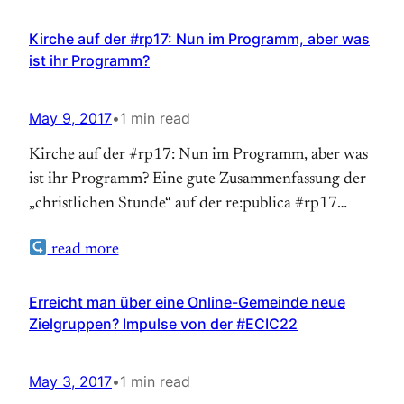
Kirche auf der #rp17: Nun im Programm, aber was
ist ihr Programm?
May 9, 2017
•
1 min read
Kirche auf der #rp17: Nun im Programm, aber was
ist ihr Programm? Eine gute Zusammenfassung der
„christlichen Stunde“ auf der re:publica #rp17
bietet Felix Neumann. Zuerst war
read more
evangelischerseits Professorin Johanna Haberer
dran, dann katholischerseits Professor Andreas
Büsch, mit ihm auf der gut gefüllten Bühne SPD-
Erreicht man über eine Online-Gemeinde neue
Zielgruppen? Impulse von der #ECIC22
MdB Saskia Esken, Mitglied im Ausschuss “Digitale
Agenda”. Haberer verglich Google und…
May 3, 2017
•
1 min read