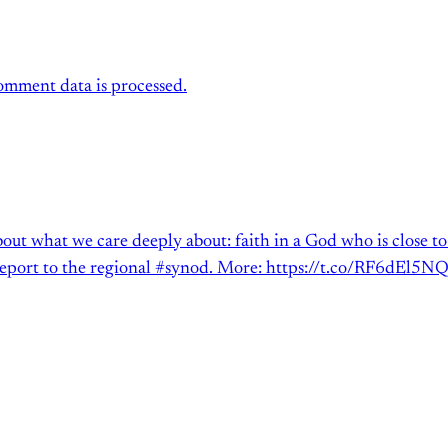
mment data is processed.
out what we care deeply about: faith in a God who is close 
l report to the regional #synod. More: https://t.co/RF6dEl