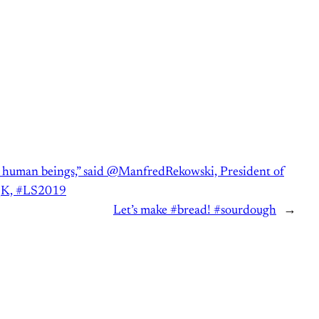
to human beings,” said @ManfredRekowski, President of
5NQK, #LS2019
Let’s make #bread! #sourdough
→