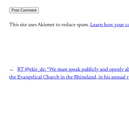
This site uses Akismet to reduce spam.
Learn how your co
←
RT @ekir_de: “We must speak publicly and openly ab
the Evangelical Church in the Rhineland, in his annua