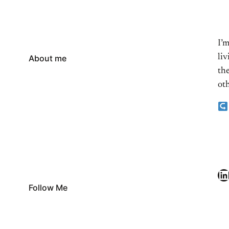
I’
li
About me
the
oth
LinkedIn
Follow Me