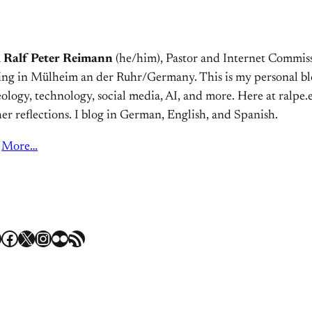
m
Ralf Peter Reimann
(he/him), Pastor and Internet Commiss
ving in Mülheim an der Ruhr/Germany. This is my personal bl
ology, technology, social media, AI, and more. Here at ralpe.eu
er reflections. I blog in German, English, and Spanish.
More…
Facebook
X
Instagram
Flickr
RSS Feed