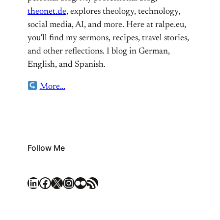
theonet.de
, explores theology, technology,
social media, AI, and more. Here at ralpe.eu,
you’ll find my sermons, recipes, travel stories,
and other reflections. I blog in German,
English, and Spanish.
More…
Follow Me
LinkedIn
Facebook
X
Instagram
Flickr
RSS Feed