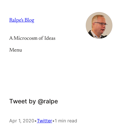
Skip
to
Ralpe's Blog
content
A Microcosm of Ideas
Menu
Tweet by @ralpe
Apr 1, 2020
•
Twitter
•
1 min read