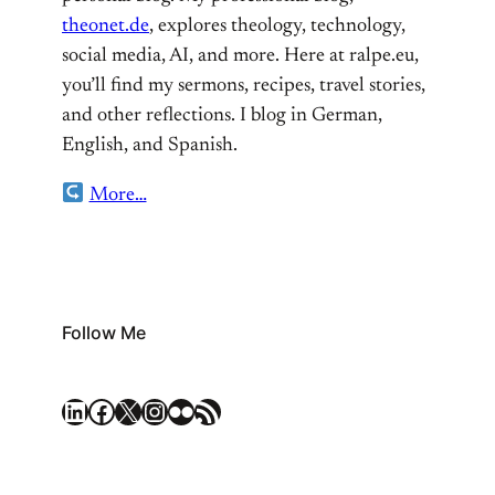
theonet.de
, explores theology, technology,
social media, AI, and more. Here at ralpe.eu,
you’ll find my sermons, recipes, travel stories,
and other reflections. I blog in German,
English, and Spanish.
More…
Follow Me
LinkedIn
Facebook
X
Instagram
Flickr
RSS Feed