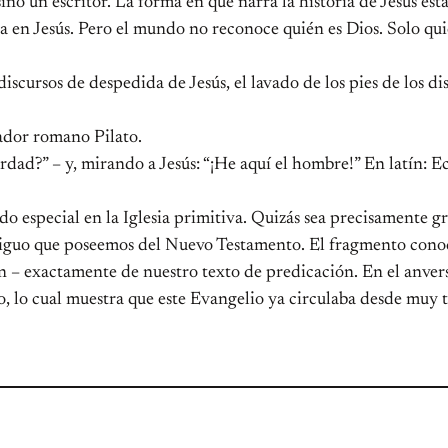
sino un escritor. La forma en que narra la historia de Jesús e
la en Jesús. Pero el mundo no reconoce quién es Dios. Solo qu
cursos de despedida de Jesús, el lavado de los pies de los disci
nador romano Pilato.
verdad?” – y, mirando a Jesús: “¡He aquí el hombre!” En latín: 
do especial en la Iglesia primitiva. Quizás sea precisamente g
ntiguo que poseemos del Nuevo Testamento. El fragmento con
n – exactamente de nuestro texto de predicación. En el anvers
, lo cual muestra que este Evangelio ya circulaba desde muy 