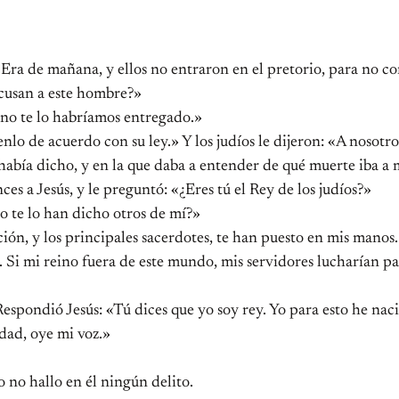
. Era de mañana, y ellos no entraron en el pretorio, para no c
acusan a este hombre?»
, no te lo habríamos entregado.»
uenlo de acuerdo con su ley.» Y los judíos le dijeron: «A nosot
 había dicho, y en la que daba a entender de qué muerte iba a 
ces a Jesús, y le preguntó: «¿Eres tú el Rey de los judíos?»
 o te lo han dicho otros de mí?»
ción, y los principales sacerdotes, te han puesto en mis mano
Si mi reino fuera de este mundo, mis servidores lucharían par
Respondió Jesús: «Tú dices que yo soy rey. Yo para esto he nac
rdad, oye mi voz.»
Yo no hallo en él ningún delito.