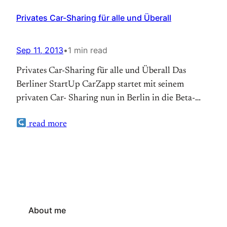
Privates Car-Sharing für alle und Überall
Sep 11, 2013
•
1 min read
Privates Car-Sharing für alle und Überall Das
Berliner StartUp CarZapp startet mit seinem
privaten Car- Sharing nun in Berlin in die Beta-
Testphase. Die Idee: Privatleute vermieten ihr Auto
read more
in der Zeit, in der sie es selber nicht benötigen an
andere Privatleute. Die Buchung erfolgt komplett
über eine entsprechende App und die zu
mietendenÂ Autos sind…
About me