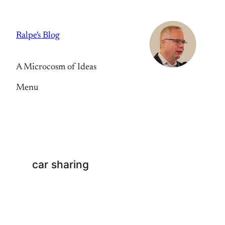
Skip
to
Ralpe's Blog
content
A Microcosm of Ideas
Menu
car sharing