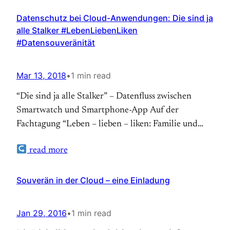
Datenschutz bei Cloud-Anwendungen: Die sind ja
alle Stalker #LebenLiebenLiken
#Datensouveränität
Mar 13, 2018
•
1 min read
“Die sind ja alle Stalker” – Datenfluss zwischen
Smartwatch und Smartphone-App Auf der
Fachtagung “Leben – lieben – liken: Familie und
Digitalisierung” hielt ich einen Workshop zu
read more
“Datenschutz und Datensouveränität”. Mir war
wichtig zu zeigen, dass Datenschutz wichtig ist,
bevor ich beginne, Daten zu verarbeiten. (more…)
Souverän in der Cloud – eine Einladung
Auf Theonet.de lesen
Jan 29, 2016
•
1 min read