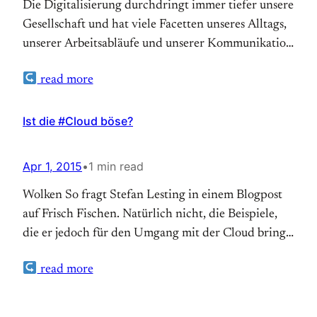
Die Digitalisierung durchdringt immer tiefer unsere
Gesellschaft und hat viele Facetten unseres Alltags,
unserer Arbeitsabläufe und unserer Kommunikation
verändert. Wie gehen Gemeinden und kirchliche
read more
Einrichtungen mit dem Digitalen Wandel um?Blogs
und Social Media, elektronische Datenverarbeitung,
E-Mail- und Cloud-Dienste bieten für Kirche und
Ist die #Cloud böse?
Diakonie neue Chancen, aber ebenso rufen sie
Skepsis… Auf Theonet.de lesen
Apr 1, 2015
•
1 min read
Wolken So fragt Stefan Lesting in einem Blogpost
auf Frisch Fischen. Natürlich nicht, die Beispiele,
die er jedoch für den Umgang mit der Cloud bringt,
zeigen, wie schwer sich die Kirche(n) mit dem
read more
Datenspeichern im Netz tut/tun. Diese Skepsis
scheinen Protestanten und Katholiken in
ökumenischer Verbundenheit zu teilen. (more…) Auf