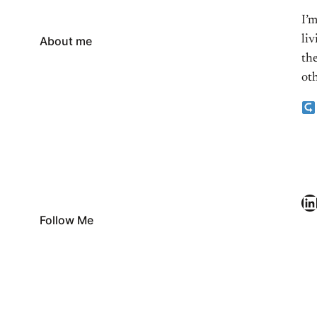
I’
li
About me
the
oth
LinkedIn
Follow Me