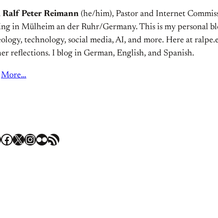
m
Ralf Peter Reimann
(he/him), Pastor and Internet Commiss
ving in Mülheim an der Ruhr/Germany. This is my personal bl
ology, technology, social media, AI, and more. Here at ralpe.eu
er reflections. I blog in German, English, and Spanish.
More…
Facebook
X
Instagram
Flickr
RSS Feed