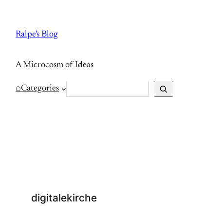
Skip
to
Ralpe's Blog
content
A Microcosm of Ideas
S
⌂
Categories
e
a
r
c
h
digitalekirche