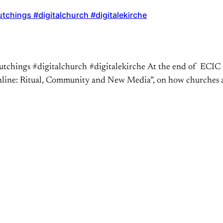
hutchings #digitalchurch #digitalekirche
hutchings #digitalchurch #digitalekirche At the end of ECIC
ine: Ritual, Community and New Media”, on how churches are 