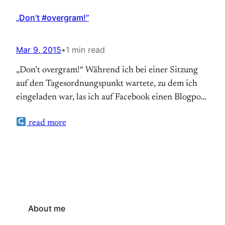
„Don’t #overgram!“
Mar 9, 2015
•
1 min read
„Don’t overgram!“ Während ich bei einer Sitzung
auf den Tagesordnungspunkt wartete, zu dem ich
eingeladen war, las ich auf Facebook einen Blogpost
über die 29 wichtigsten Regeln für Social Media
read more
und begann, eine Auswahl zu übersetzen und auf die
Situation Kirche anzupassen. (more…) Auf
Theonet.de lesen
About me