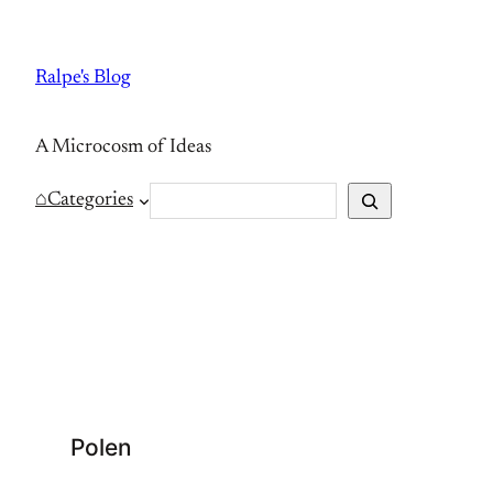
Skip
to
Ralpe's Blog
content
A Microcosm of Ideas
S
⌂
Categories
e
a
r
c
h
Polen