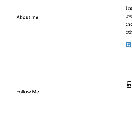
I’
li
About me
the
oth
LinkedIn
Follow Me