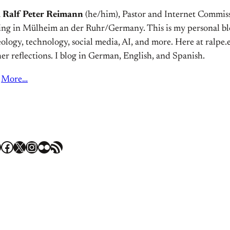
m
Ralf Peter Reimann
(he/him), Pastor and Internet Commiss
ving in Mülheim an der Ruhr/Germany. This is my personal bl
ology, technology, social media, AI, and more. Here at ralpe.eu
er reflections. I blog in German, English, and Spanish.
More…
Facebook
X
Instagram
Flickr
RSS Feed