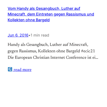
Vom Handy als Gesangbuch, Luther auf
Minecraft, dem Eintreten gegen Rassismus und
Kollekten ohne Bargeld
Jun 6, 2016
•
1 min read
Handy als Gesangbuch, Luther auf Minecraft,
gegen Rassismus, Kollekten ohne Bargeld #ecic21
Die European Christian Internet Conference ist ein
Austauschort für Ideen unter kirchlichen
read more
Internetbeauftragten, es ist hilfreich zu sehen, wie
Kolleginnen und Kollegen aus Nachbarländern mit
denselben Herausforderungen umgehen, oder vor
welchen Herausforderungen sie stehen, die im
eigenen Land noch nicht aktuell sind. Die…