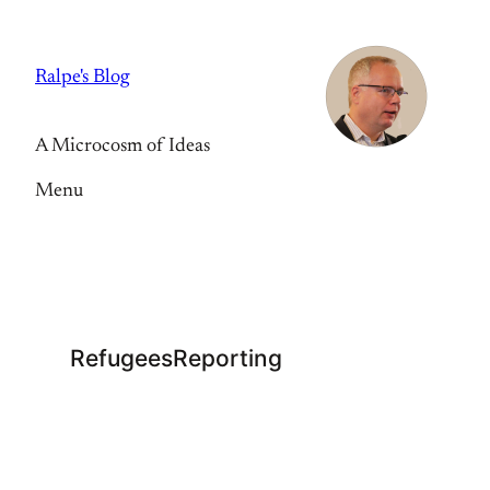
Skip
to
Ralpe's Blog
content
A Microcosm of Ideas
Menu
RefugeesReporting