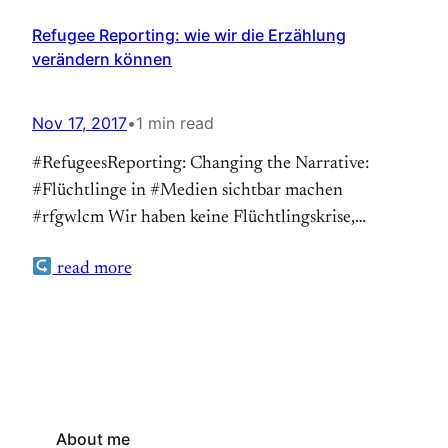
Refugee Reporting: wie wir die Erzählung
verändern können
Nov 17, 2017
•
1 min read
#RefugeesReporting: Changing the Narrative:
#Flüchtlinge in #Medien sichtbar machen
#rfgwlcm Wir haben keine Flüchtlingskrise,
sondern Menschen, die bei uns Zuflucht suchen und
read more
die wir aufnehmen. Damit dies in unserer
Gesellschaft gelingen kann, müssen wir gegen die
Bilder einer Krise und Bedrohung die Bilder von
Chancen setzen. Dazu müssen wir verstehen, wie
Medien über Flüchtlinge berichten.…
About me