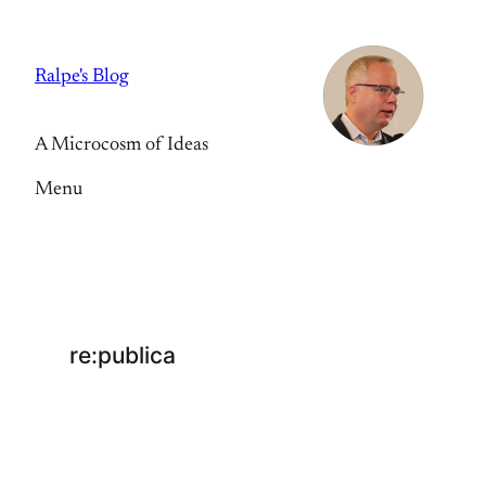
Skip
to
Ralpe's Blog
content
A Microcosm of Ideas
Menu
re:publica