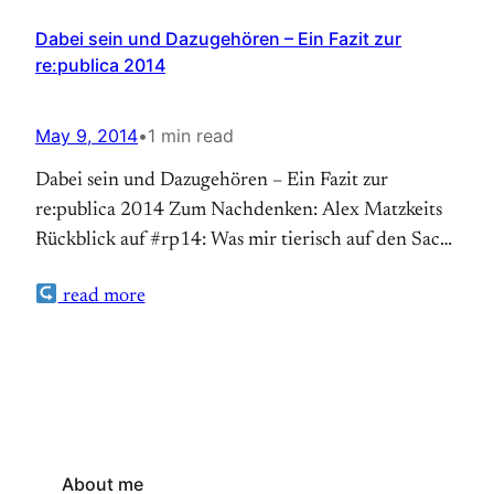
Dabei sein und Dazugehören – Ein Fazit zur
re:publica 2014
May 9, 2014
•
1 min read
Dabei sein und Dazugehören – Ein Fazit zur
re:publica 2014 Zum Nachdenken: Alex Matzkeits
Rückblick auf #rp14: Was mir tierisch auf den Sack
geht: Der Ausdruck “Netzgemeinde”- Joachim Kurz,
read more
@Mietgeist, via Twitter Ich gebe es bereitwillig zu:
Einer der Gründe, warum ich auf die re:publica
gefahren bin, war,…
About me