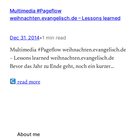
Multimedia #Pageflow
weihnachten.evangelisch.de – Lessons learned
Dec 31, 2014
•
1 min read
Multimedia #Pageflow weihnachten.evangelisch.de
– Lessons learned weihnachten.evangelisch.de
Bevor das Jahr zu Ende geht, noch ein kurzer
Rückblick auf das Pageflow-Projekt
read more
weihnachten.evangelisch.de. Multimedial
Geschichten zu erzählen ist ein aktueller Trend im
Internet. Seit 2013 nutzt der WDR Pageflow für die
multimediale Umsetzungen von Online-
Reportagen, dieses Jahr hat wurde der WDR dafür
mit dem Grimme Online Award
SPEZIALausgezeichnet.…
About me