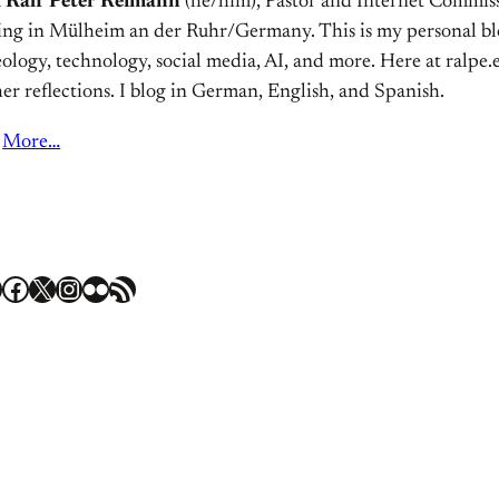
m
Ralf Peter Reimann
(he/him), Pastor and Internet Commiss
ving in Mülheim an der Ruhr/Germany. This is my personal bl
ology, technology, social media, AI, and more. Here at ralpe.eu
er reflections. I blog in German, English, and Spanish.
More…
Facebook
X
Instagram
Flickr
RSS Feed