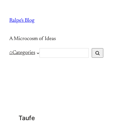
Skip
to
Ralpe's Blog
content
A Microcosm of Ideas
S
⌂
Categories
e
a
r
c
h
Taufe