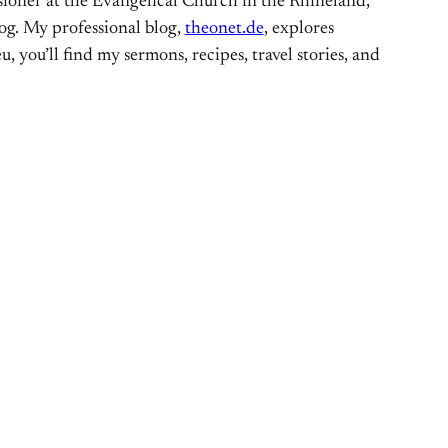
ioner at the Evangelical Church in the Rhineland,
og. My professional blog,
theonet.de
, explores
, you’ll find my sermons, recipes, travel stories, and