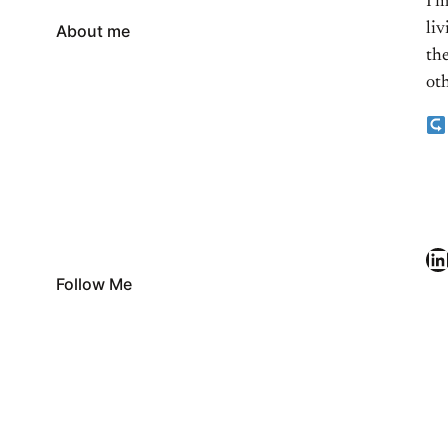
I’
li
About me
the
oth
LinkedIn
Follow Me