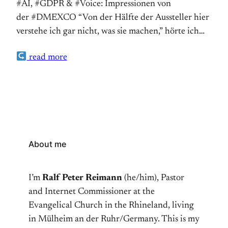
#AI, #GDPR & #Voice: Impressionen von
der #DMEXCO “Von der Hälfte der Aussteller hier
verstehe ich gar nicht, was sie machen,” hörte ich
zufällig auf einer Rolltreppe auf der DMEXCO, der
read more
Konferenz und Fachmesse für digitales Marketing,
die 40.000 Besucherinnen und Besucheram 12. und
13. September in Köln erwartete. AI, Beacons,
GDPR, IoT, Knowledge Graph, Out-of-Home,…
About me
I’m
Ralf Peter Reimann
(he/him), Pastor
and Internet Commissioner at the
Evangelical Church in the Rhineland, living
in Mülheim an der Ruhr/Germany. This is my