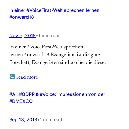
In einer #VoiceFirst-Welt sprechen lernen
#onward18
Nov 5, 2018
•
1 min read
In einer #VoiceFirst-Welt sprechen
lernen #onward18 Evangelium ist die gute
Botschaft, Evangelisten sind solche, die diese
verkünden. Voice scheint das neue Evangelium zu
read more
sein, Sprachassistenten waren jedenfalls ein
Schwerpunktthema auf der Online-Konferenz
ONWARD18. Wenn Unternehmen Evangelisten
#AI, #GDPR & #Voice: Impressionen von der
#DMEXCO
haben, so macht dies deutlich, wie sie ihre Mission
voranbringen wollen. „Voice“ – Sprache – ist die
Mission von Dave Isbitski,…
Sep 13, 2018
•
1 min read