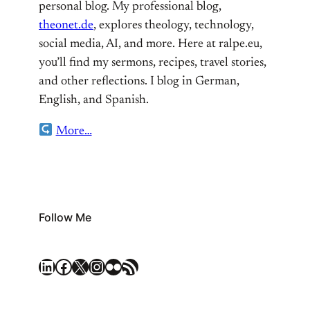
personal blog. My professional blog,
theonet.de
, explores theology, technology,
social media, AI, and more. Here at ralpe.eu,
you’ll find my sermons, recipes, travel stories,
and other reflections. I blog in German,
English, and Spanish.
More…
Follow Me
LinkedIn
Facebook
X
Instagram
Flickr
RSS Feed