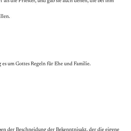
 als die Priester, und gab sie auch denen, die bei ihm
llen.
 es um Gottes Regeln für Ehe und Familie.
 neben der Beschneidung der Bekenntnisakt, der die eigene