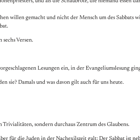
Hohenpriesters, und aß die Schaubrote, die niemand essen darf
chen willen gemacht und nicht der Mensch um des Sabbats wi
bat.
n sechs Versen.
orgeschlagenen Lesungen ein, in der Evangeliumslesung ging
den sie? Damals und was davon gilt auch für uns heute.
m Trivialitäten, sondern durchaus Zentrum des Glaubens.
 aber für die Juden in der Nachexilszeit galt: Der Sabbat ist