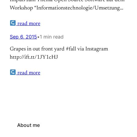
Impuls zum Thema Open Source Software auf dem
Workshop “Informationstechnologie/Umsetzung
Portfolio Stufe 1” heute in Düsseldorf, Feedback
read more
gerne über die Kommentarfunktion im Blog.
(more…) Auf Theonet.de lesen
Sep 6, 2015
•
1 min read
Grapes in out front yard #fall via Instagram
http://ift.tt/1JY1cHJ
read more
About me