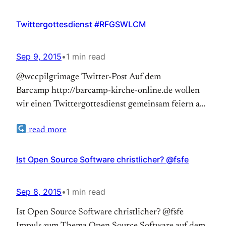
Solange ich mich erinnern kann, habe ich immer
den vorgeschlagenen Predigttext gewählt, mich der
Twittergottesdienst #RFGSWLCM
Aufgabe gestellt, auch sperrige Texte für unseren
Kontext auszulegen. (more…)…
Sep 9, 2015
•
1 min read
@wccpilgrimage Twitter-Post Auf dem
Barcamp http://barcamp-kirche-online.de wollen
wir einen Twittergottesdienst gemeinsam feiern am
19.9.2015. Wir planen, diesen auf BibelTV live zu
read more
streamen. Wer macht mit? Die Feinabstimmung
machen wir auf dem Barcamp, aber Vorbereitungen
sind natürlich notwending, so testen wir morgen
Ist Open Source Software christlicher? @fsfe
den Internetstream zum Satelliten im
Unperfekthaus in Essen. Zur… Auf Theonet.de lesen
Sep 8, 2015
•
1 min read
Ist Open Source Software christlicher? @fsfe