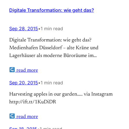
Digitale Transformation: wie geht das?
Sep 28, 2015
•
1 min read
Digitale Transformation: wie geht das?
Medienhafen Düsseldorf – alte Kräne und
Lagerhäuser als moderne Büroräume im
Geschäftsverteilungsplanes des Landeskirchenamtes
read more
fehlt noch das Stichwort “Digitalisierung” – es ist
aber für die nächste Version notiert worden. Auch
Sep 20, 2015
•
1 min read
wenn die EKD-Synode im November letztes Jahres
Harvesting apples in our garden….. via Instagram
Impulse gegeben hat, dass man sich in der
http://ift.tt/1KuDiDR
evangelischen Kirche des Themas Digitalisierung
annimmt,…
read more