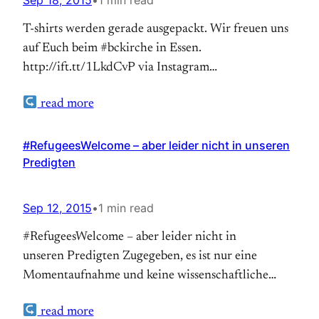
Sep 18, 2015
•
1 min read
T-shirts werden gerade ausgepackt. Wir freuen uns
auf Euch beim #bckirche in Essen.
http://ift.tt/1LkdCvP via Instagram
http://ift.tt/1V0qtfW
read more
#RefugeesWelcome – aber leider nicht in unseren
Predigten
Sep 12, 2015
•
1 min read
#RefugeesWelcome – aber leider nicht in
unseren Predigten Zugegeben, es ist nur eine
Momentaufnahme und keine wissenschaftliche
Analyse, aber erschrocken bin ich schon. Dieses
read more
Sonntag darf bin ich wieder dran mit predigen.