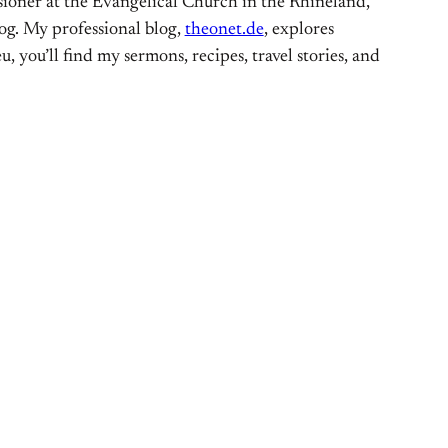
ioner at the Evangelical Church in the Rhineland,
og. My professional blog,
theonet.de
, explores
, you’ll find my sermons, recipes, travel stories, and