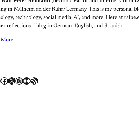
m
Ralf Peter Reimann
(he/him), Pastor and Internet Commiss
ving in Mülheim an der Ruhr/Germany. This is my personal bl
ology, technology, social media, AI, and more. Here at ralpe.eu
er reflections. I blog in German, English, and Spanish.
More…
Facebook
X
Instagram
Flickr
RSS Feed