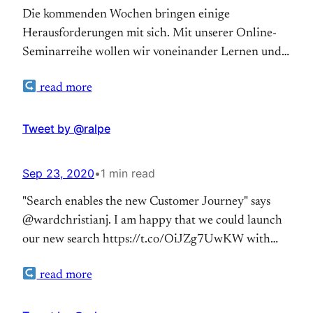
Die kommenden Wochen bringen einige
Herausforderungen mit sich. Mit unserer Online-
Seminarreihe wollen wir voneinander Lernen und
hilfreiche Tools vorstellen. Los geht es am Mittwoch
read more
um 20 Uhr mit einem Blick auf das, was vor uns
liegt. https://t.co/BTGitODPpp#digitaleKirche
pic.twitter.com/f4vIX4gBWr — Stefanie Hoffmann
Tweet by @ralpe
(@pfarr_mensch) September 22, 2020
Sep 23, 2020
•
1 min read
"Search enables the new Customer Journey" says
@wardchristianj. I am happy that we could launch
our new search https://t.co/OiJZg7UwKW with
@yext at #dmexcoathome. Try it out if you know
read more
German #DMEXCO #DMEXCO2020 (Thanks to
@MaxWolter for implementing it.)