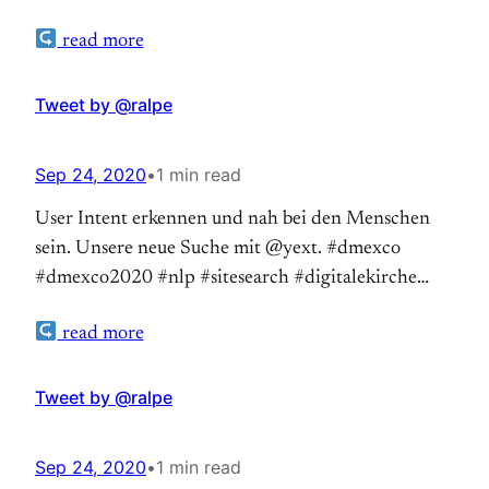
read more
Tweet by @ralpe
Sep 24, 2020
•
1 min read
User Intent erkennen und nah bei den Menschen
sein. Unsere neue Suche mit @yext. #dmexco
#dmexco2020 #nlp #sitesearch #digitalekirche
https://t.co/mR7s4j5Bku — RalfPeter Reimann
read more
(@ralpe) September 24, 2020
Tweet by @ralpe
Sep 24, 2020
•
1 min read