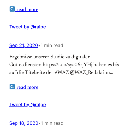
(@ralpe) September 21, 2020
read more
Tweet by @ralpe
Sep 21, 2020
•
1 min read
Ergebnisse unserer Studie zu digitalen
Gottesdiensten https://t.co/sya06rjYHj haben es bis
auf die Titelseite der #WAZ @WAZ_Redaktion
geschafft. #digitaleKirche @holger_sievert
read more
@BirgitArndt3 pic.twitter.com/KShST7FfnB —
RalfPeter Reimann (@ralpe) September 21, 2020
Tweet by @ralpe
Sep 18, 2020
•
1 min read