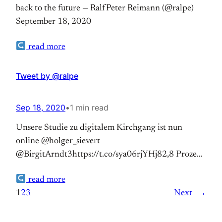
back to the future — RalfPeter Reimann (@ralpe)
September 18, 2020
read more
Tweet by @ralpe
Sep 18, 2020
•
1 min read
Unsere Studie zu digitalem Kirchgang ist nun
online @holger_sievert
@BirgitArndt3https://t.co/sya06rjYHj82,8 Prozent
wollen regelmäßige Online-Gottesdienste auch
read more
dann, wenn Präsenz-Veranstaltungen wieder in
1
2
3
Next
→
vollem Umfang möglich sind. #digitaleKiche
#KircheistZukunft — RalfPeter Reimann (@ralpe)
September 18, 2020