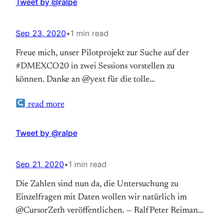
pic.twitter.com/qJ9UKPIJXj — RalfPeter Reimann
Tweet by @ralpe
(@ralpe) September 23, 2020
Sep 23, 2020
•
1 min read
Freue mich, unser Pilotprojekt zur Suche auf der
#DMEXCO20 in zwei Sessions vorstellen zu
können. Danke an @yext für die tolle
Zusammenarbeit. Freischaltung während der
read more
DMEXCO. #digitaleKirche
pic.twitter.com/x3EQ9TAB2v — RalfPeter
Reimann (@ralpe) September 23, 2020
Tweet by @ralpe
Sep 21, 2020
•
1 min read
Die Zahlen sind nun da, die Untersuchung zu
Einzelfragen mit Daten wollen wir natürlich im
@CursorZeth veröffentlichen. — RalfPeter Reimann