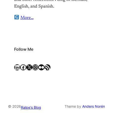
English, and Spanish.
More…
Follow Me
LinkedIn
Facebook
X
Instagram
Flickr
RSS Feed
© 2026
Theme by
Anders Norén
Ralpe's Blog