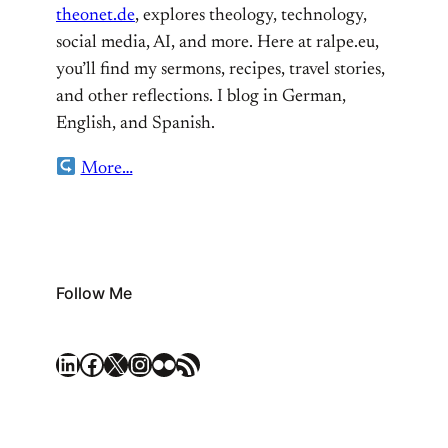
theonet.de
, explores theology, technology,
social media, AI, and more. Here at ralpe.eu,
you’ll find my sermons, recipes, travel stories,
and other reflections. I blog in German,
English, and Spanish.
More…
Follow Me
LinkedIn
Facebook
X
Instagram
Flickr
RSS Feed