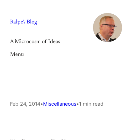
Skip
to
Ralpe's Blog
content
A Microcosm of Ideas
Menu
Feb 24, 2014
•
Miscellaneous
•
1 min read