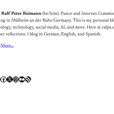
m
Ralf Peter Reimann
(he/him), Pastor and Internet Commiss
ving in Mülheim an der Ruhr/Germany. This is my personal bl
ology, technology, social media, AI, and more. Here at ralpe.eu
er reflections. I blog in German, English, and Spanish.
More…
Facebook
X
Instagram
Flickr
RSS Feed