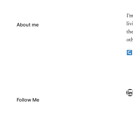
I’
li
About me
the
oth
LinkedIn
Follow Me